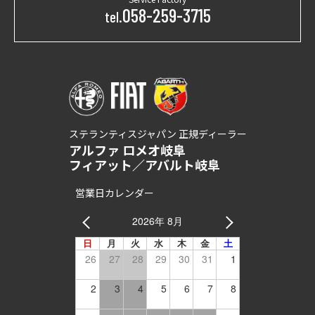
058-259-3715
tel.
ステランティスジャパン 正規ディーラー
アルファ ロメオ岐阜
フィアット／アバルト岐阜
営業日カレンダー
2026年 8月
日
月
火
水
木
金
土
26
27
28
29
30
31
1
2
3
4
5
6
7
8