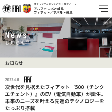
ステランティスジャパン 正規ディーラー
アルファ ロメオ岐阜
フィアット／アバルト岐阜
News
お知らせ
お知らせ
2022.4.6
次世代を見据えたフィアット『500（チンク
エチェント）』のEV（電気自動車）が誕生。
未来のニーズを叶える先進のテクノロジーを
たっぷり搭載