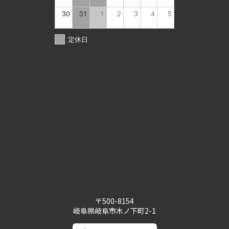
30
31
1
2
3
4
5
定休日
〒500-8154
岐阜県岐阜市木ノ下町2-1