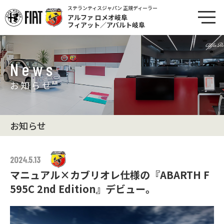
ステランティスジャパン 正規ディーラー
アルファ ロメオ岐阜
フィアット／アバルト岐阜
News
お知らせ
お知らせ
2024.5.13
マニュアル×カブリオレ仕様の『ABARTH F
595C 2nd Edition』デビュー。