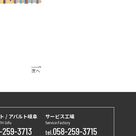
次へ
ト / アバルト岐阜
サービス工場
TH Gifu
Service Factory
-259-3713
058-259-3715
tel.