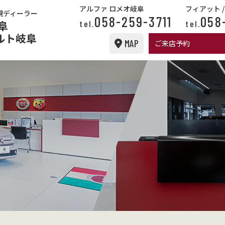
アルファ ロメオ岐阜
フィアット 
規ディーラー
058-259-3711
058
阜
tel.
tel.
ルト岐阜
MAP
ご来店予約