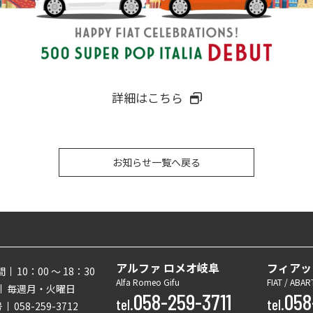
詳細はこちら
お知らせ一覧へ戻る
アルファ ロメオ岐阜
フィアッ
間
10：00 〜 18：30
Alfa Romeo Gifu
FIAT / ABAR
毎週月・火曜日
058-259-3711
058
tel.
tel.
号
058-259-3712