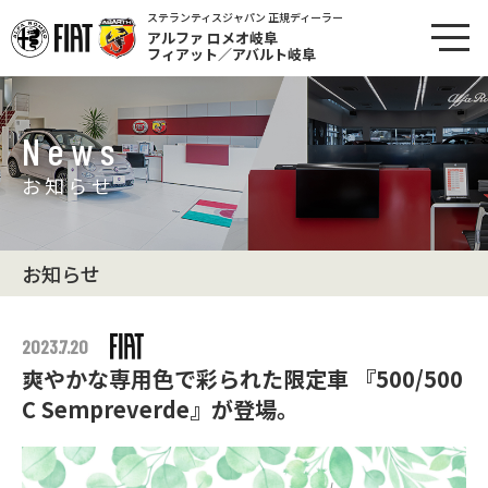
ステランティスジャパン 正規ディーラー
アルファ ロメオ岐阜
フィアット／アバルト岐阜
News
お知らせ
お知らせ
2023.7.20
爽やかな専用色で彩られた限定車 『500/500
C Sempreverde』が登場。