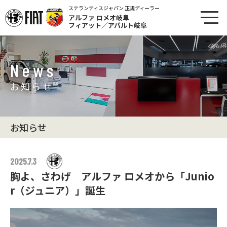
ステランティスジャパン 正規ディーラー
アルファ ロメオ岐阜
フィアット／アバルト岐阜
News
お知らせ
お知らせ
2025.7.3
胸よ、さわげ アルファ ロメオから「Junio
r（ジュニア）」誕生