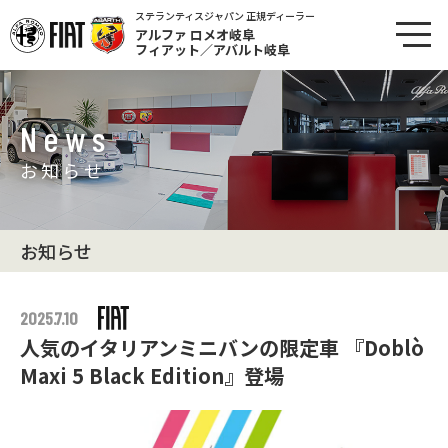
ステランティスジャパン 正規ディーラー
アルファ ロメオ岐阜
フィアット／アバルト岐阜
News
お知らせ
お知らせ
2025.7.10
人気のイタリアンミニバンの限定車 『Doblò
Maxi 5 Black Edition』登場